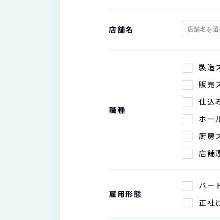
店舗名
製造
販売
仕込
職種
ホー
厨房
店舗
パー
雇用形態
正社